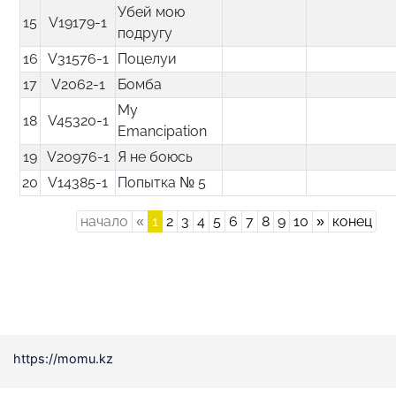
Убей мою
15
V19179-1
подругу
16
V31576-1
Поцелуи
17
V2062-1
Бомба
My
18
V45320-1
Emancipation
19
V20976-1
Я не боюсь
20
V14385-1
Попытка № 5
Previous
Next
начало
«
1
2
3
4
5
6
7
8
9
10
»
конец
https://momu.kz