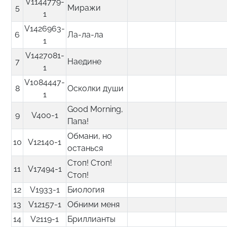
V1144779-
5
Миражи
1
V1426963-
6
Ла-ла-ла
1
V1427081-
7
Наедине
1
V1084447-
8
Осколки души
1
Good Morning,
9
V400-1
Папа!
Обмани, но
10
V12140-1
останься
Стоп! Стоп!
11
V17494-1
Стоп!
12
V1933-1
Биология
13
V12157-1
Обними меня
14
V2119-1
Бриллианты