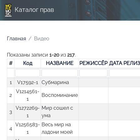
Каталог прав
Главная
Видео
Показаны записи
1-20
из
217
.
#
Код
НАЗВАНИЕ
РЕЖИССЁР
ДАТА РЕЛИ
1
V17592-1
Субмарина
V1214561-
2
Воспоминание
1
V1272269-
Мир сошел с
3
1
ума
V1256583-
Весь мир на
4
1
ладони моей