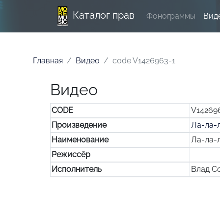
Каталог прав
Фонограммы
Вид
Главная
Видео
code V1426963-1
Видео
CODE
V14269
Произведение
Ла-ла-
Наименование
Ла-ла-
Режиссёр
Исполнитель
Влад С