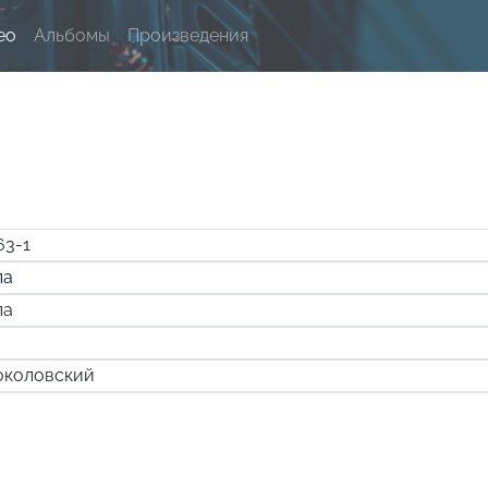
ео
Альбомы
Произведения
63-1
ла
ла
околовский