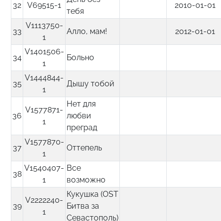
32
V69515-1
2010-01-01
тебя
V1113750-
33
Алло, мам!
2012-01-01
1
V1401506-
34
Больно
1
V1444844-
35
Дышу тобой
1
Нет для
V1577871-
36
любви
1
преград
V1577870-
37
Оттепель
1
V1540407-
Все
38
1
возможно
Кукушка (OST
V2222240-
39
Битва за
1
Севастополь)