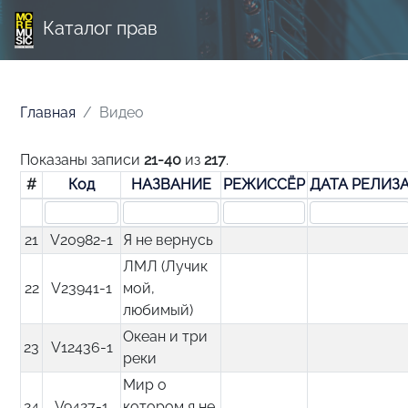
Каталог прав
Главная
Видео
Показаны записи
21-40
из
217
.
#
Код
НАЗВАНИЕ
РЕЖИССЁР
ДАТА РЕЛИЗ
21
V20982-1
Я не вернусь
ЛМЛ (Лучик
22
V23941-1
мой,
любимый)
Океан и три
23
V12436-1
реки
Мир о
24
V9427-1
котором я не