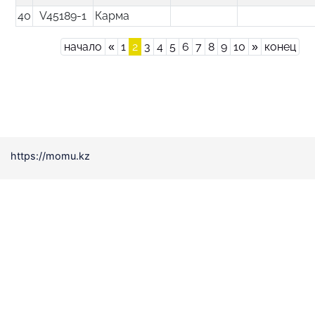
40
V45189-1
Карма
Previous
Next
начало
«
1
2
3
4
5
6
7
8
9
10
»
конец
https://momu.kz