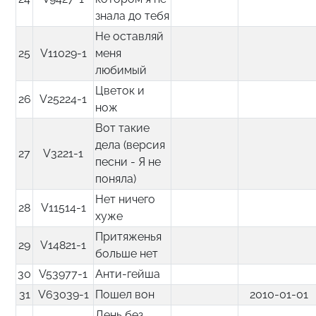
знала до тебя
Не оставляй
25
V11029-1
меня
любимый
Цветок и
26
V25224-1
нож
Вот такие
дела (версия
27
V3221-1
песни - Я не
поняла)
Нет ничего
28
V11514-1
хуже
Притяженья
29
V14821-1
больше нет
30
V53977-1
Анти-гейша
31
V63039-1
Пошел вон
2010-01-01
День без