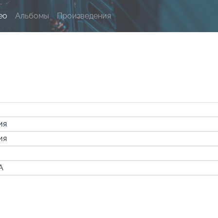
ео
Альбомы
Произведения
ия
ия
А