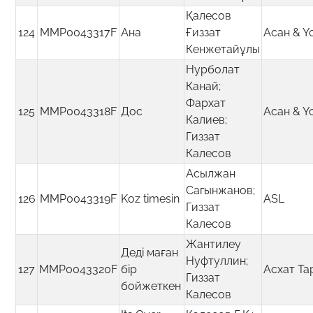
Қалесов
124
MMP0043317F
Ана
Ғиззат
Асан & Ү
Кенжетайұлы
Нурболат
Канай;
Фархат
125
MMP0043318F
Дос
Асан & Ү
Калиев;
Гиззат
Калесов
Асылжан
Сагынжанов;
126
MMP0043319F
Koz timesin
ASL
Гиззат
Калесов
Жантилеу
Деді маған
Нуфтуллин;
127
MMP0043320F
бір
Асхат Та
Гиззат
бойжеткен
Калесов