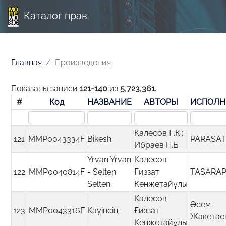
Каталог прав
Главная
Произведения
Показаны записи
121-140
из
5,723,361
.
#
Код
НАЗВАНИЕ
АВТОРЫ
ИСПОЛН
Қалесов Ғ.К.;
121
MMP0043334F
Bikesh
PARASA
Ибраев П.Б.
Yrvan Yrvan
Калесов
122
MMP0040814F
- Selten
Ғиззат
TASARAP
Selten
Кенжетайұлы
Қалесов
Әсем
123
MMP0043316F
Қауіпсің
Ғиззат
Жакетае
Кенжетайұлы