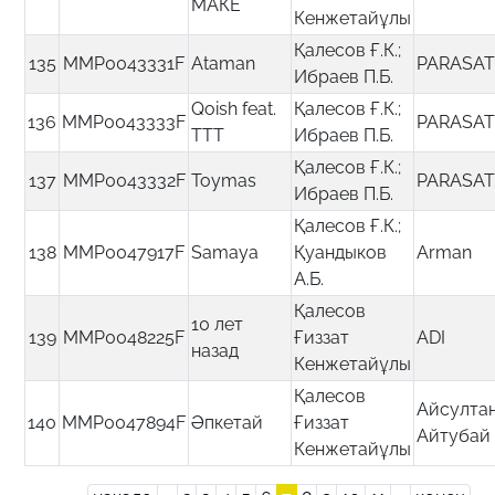
МАКЕ
Кенжетайұлы
Қалесов Ғ.К.;
135
MMP0043331F
Ataman
PARASA
Ибраев П.Б.
Qoish feat.
Қалесов Ғ.К.;
136
MMP0043333F
PARASA
TTT
Ибраев П.Б.
Қалесов Ғ.К.;
137
MMP0043332F
Toymas
PARASA
Ибраев П.Б.
Қалесов Ғ.К.;
138
MMP0047917F
Samaya
Қуандыков
Arman
А.Б.
Қалесов
10 лет
139
MMP0048225F
Ғиззат
ADI
назад
Кенжетайұлы
Қалесов
Айсулта
140
MMP0047894F
Әпкетай
Ғиззат
Айтубай
Кенжетайұлы