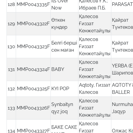
Its Over
Қалесов Ғ.К.;
128
MMP0043335F
PARASA
Now
Ибраев П.Б.
Қалесов
Өткен
Қайрат
129
MMP0043322F
Ғиззат
күндер
Түнтеко
Кенжетайұлы
Қалесов
Белгі берші
Қайрат
130
MMP0043323F
Ғиззат
сен маған
Түнтеко
Кенжетайұлы
Қалесов
YERBA (
131
MMP0043324F
BABY
Ғиззат
Шарипов
Кенжетайұлы
Aqtoty, Гиззат
AQTOTY 
132
MMP0043325F
KYI POP
Калесов
BALLER
Қалесов
Synbaityn
Nurmuh
133
MMP0043326F
Ғиззат
qyz joq
Jaqyp
Кенжетайұлы
Қалесов
БАКЕ САКЕ
134
MMP0043327F
Ғиззат
Олжас К