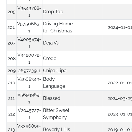
V3543788-
205
Drop Top
1
V5750663-
Driving Home
206
2024-01-0
1
for Christmas
V4005874-
207
Deja Vu
1
V3420072-
208
Credo
1
209
2697239-1
Chipa-Lipa
V4968349-
Body
210
2022-01-0
1
Language
V5694989-
211
Blessed
2024-03-2
1
V2045727-
Bitter Sweet
212
2023-01-0
1
Symphony
V3396809-
213
Beverly Hills
2019-01-0