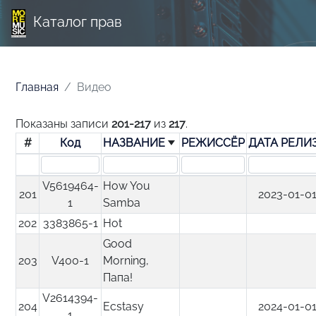
Каталог прав
Главная
Видео
Показаны записи
201-217
из
217
.
#
Код
НАЗВАНИЕ
РЕЖИССЁР
ДАТА РЕЛИ
V5619464-
How You
201
2023-01-0
1
Samba
202
3383865-1
Hot
Good
203
V400-1
Morning,
Папа!
V2614394-
204
Ecstasy
2024-01-0
1