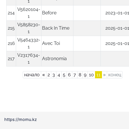
1
V5620104-
214
Before
2023-01-0
1
V5858230-
215
Back In Time
2025-01-0
1
V5464332-
216
Avec Toi
2025-01-0
1
V2317634-
217
Astronomia
1
Previous
Next
начало
«
2
3
4
5
6
7
8
9
10
11
»
конец
https://momu.kz