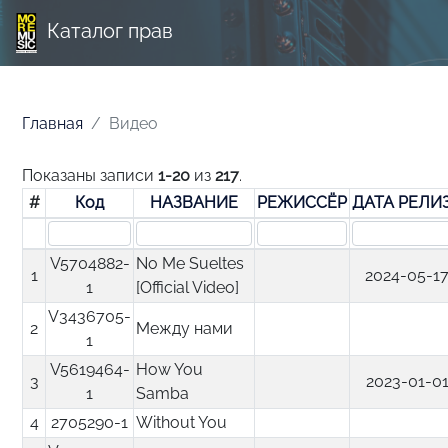
Каталог прав
Главная
Видео
Показаны записи
1-20
из
217
.
#
Код
НАЗВАНИЕ
РЕЖИССЁР
ДАТА РЕЛИ
V5704882-
No Me Sueltes
1
2024-05-1
1
[Official Video]
V3436705-
2
Между нами
1
V5619464-
How You
3
2023-01-0
1
Samba
4
2705290-1
Without You