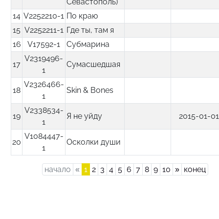
Севастополь)
14
V2252210-1
По краю
15
V2252211-1
Где ты, там я
16
V17592-1
Субмарина
V2319496-
17
Сумасшедшая
1
V2326466-
18
Skin & Bones
1
V2338534-
19
Я не уйду
2015-01-0
1
V1084447-
20
Осколки души
1
Previous
Next
начало
«
1
2
3
4
5
6
7
8
9
10
»
конец