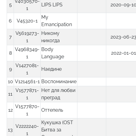
V4030570-
5
LIPS LIPS
2020-09-1
1
My
6
V45320-1
Emancipation
V5619273-
Никому
7
2023-06-2
1
никогда
V4968349-
Body
8
2022-01-0
1
Language
V1427081-
9
Наедине
1
10
V1214561-1
Воспоминание
V1577871-
Нет для любви
11
1
преград
V1577870-
12
Оттепель
1
Кукушка (OST
V2222240-
13
Битва за
1