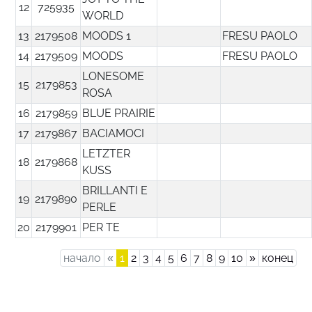
12
725935
WORLD
13
2179508
MOODS 1
FRESU PAOLO
14
2179509
MOODS
FRESU PAOLO
LONESOME
15
2179853
ROSA
16
2179859
BLUE PRAIRIE
17
2179867
BACIAMOCI
LETZTER
18
2179868
KUSS
BRILLANTI E
19
2179890
PERLE
20
2179901
PER TE
Previous
Next
начало
«
1
2
3
4
5
6
7
8
9
10
»
конец