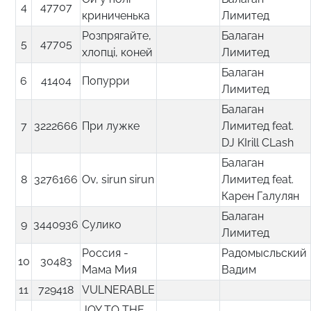
4
47707
криниченька
Лимитед
Розпрягайте,
Балаган
5
47705
хлопцi, коней
Лимитед
Балаган
6
41404
Попурри
Лимитед
Балаган
7
3222666
При лужке
Лимитед feat.
DJ KIrill CLash
Балаган
8
3276166
Ov, sirun sirun
Лимитед feat.
Карен Галулян
Балаган
9
3440936
Сулико
Лимитед
Россия -
Радомысльский
10
30483
Мама Мия
Вадим
11
729418
VULNERABLE
JOY TO THE