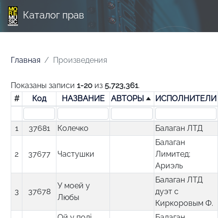
Каталог прав
Главная
Произведения
Показаны записи
1-20
из
5,723,361
.
#
Код
НАЗВАНИЕ
АВТОРЫ
ИСПОЛНИТЕЛИ
1
37681
Колечко
Балаган ЛТД
Балаган
2
37677
Частушки
Лимитед;
Ариэль
Балаган ЛТД
У моей у
3
37678
дуэт с
Любы
Киркоровым Ф.
Ой у полi
Балаган