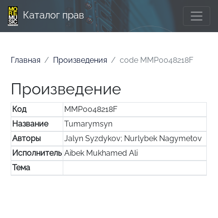
Каталог прав
Главная
Произведения
code MMP0048218F
Произведение
Код
MMP0048218F
Название
Tumarymsyn
Авторы
Jalyn Syzdykov; Nurlybek Nagymetov
Исполнитель
Aibek Mukhamed Ali
Тема