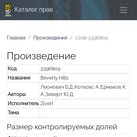
Каталог прав
Главная
Произведения
code 3396809
Произведение
Код
3396809
Название
Beverly Hills
Леонович Б.Д.;Котковс А.;Ермаков К.
Авторы
А.;Зиверт Ю.Д.
Исполнитель
Zivert
Тема
Размер контролируемых долей