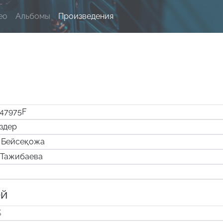
ео
Альбомы
Произведения
47975F
ездер
 Бейсеқожа
 Тажибаева
ей
%