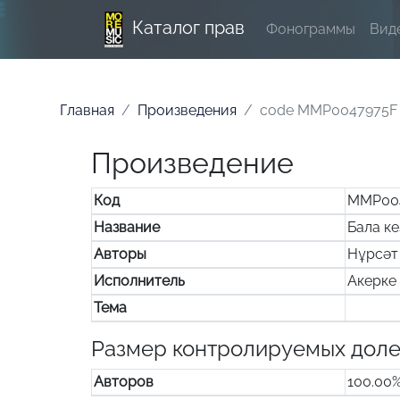
Каталог прав
Фонограммы
Вид
Главная
Произведения
code MMP0047975F
Произведение
Код
MMP00
Название
Бала к
Авторы
Нұрсәт
Исполнитель
Акерке
Тема
Размер контролируемых дол
Авторов
100.00