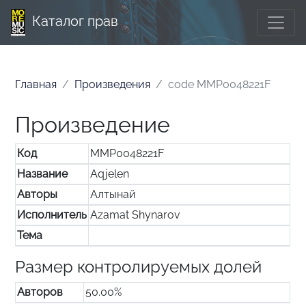
Каталог прав
Главная
Произведения
code MMP0048221F
Произведение
Код
MMP0048221F
Название
Aqjelen
Авторы
Алтынай
Исполнитель
Azamat Shynarov
Тема
Размер контролируемых долей
Авторов
50.00%